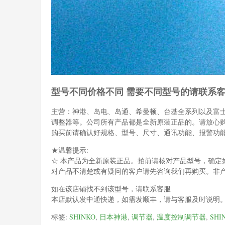
型号不同价格不同 需要不同型号的请联系
主营：神港、岛电、岛通、希曼顿、台基全系列以及富
调整器等。公司所有产品都是全新原装正品的。请放心
购买前请确认好规格、型号、尺寸、通讯功能、报警功
★温馨提示:
☆ 本产品为全新原装正品。拍前请核对产品型号，确定
对产品不清楚或有疑问的客户请先咨询我们再购买。非
如在该店铺找不到该型号，请联系客服
本店默认发中通快递，如需发顺丰，请与客服及时说明
标签:
SHINKO
,
日本神港
,
调节器
,
温度控制调节器
,
SH