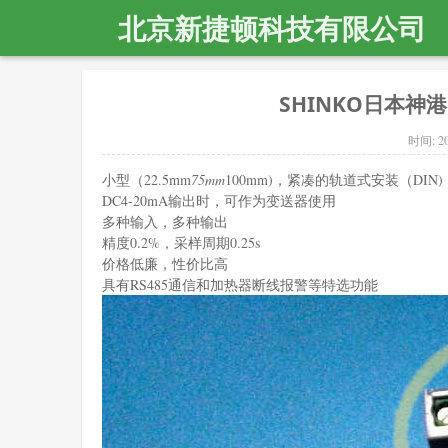
北京新捷顿科技有限公司
SHINKO日本神港
时间:
2
小型（22.5mm
75mm
100mm)，紧凑的轨道式安装（DIN)
DC4-20mA输出时，可作为变送器使用
多种输入，多种输出
精度0.2%，采样周期0.25s
价格低廉，性价比高
具有RS485通信和加热器断线报警等特选功能