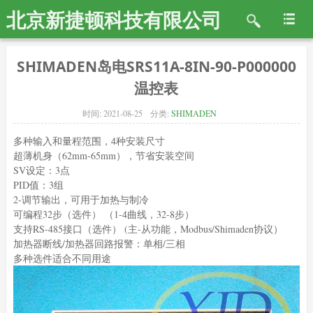
北京新捷顿科技有限公司
SHIMADEN岛电SRS11A-8IN-90-P000000
温控表
时间:
2021-08-25
分类:
SHIMADEN
多种输入和量程范围，4种安装尺寸
超薄机身（62mm-65mm），节省安装空间
SV设定：3点
PID值：3组
2-调节输出，可用于加热与制冷
可编程32步（选件） （1-4曲线，32-8步）
支持RS-485接口（选件） (主-从功能，Modbus/Shimaden协议）
加热器断线/加热器回路报警：单相/三相
多种选件适合不同用途