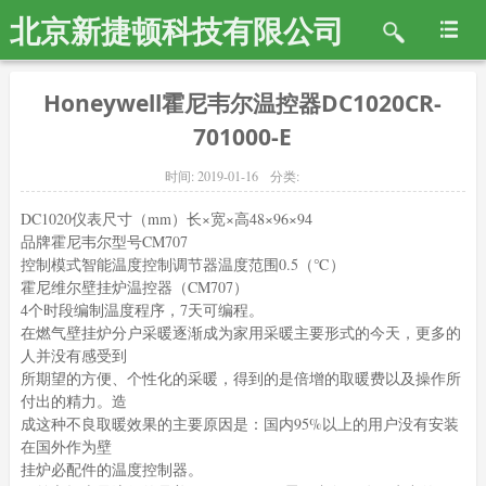
北京新捷顿科技有限公司
Honeywell霍尼韦尔温控器DC1020CR-
701000-E
时间:
2019-01-16
分类:
DC1020仪表尺寸（mm）长×宽×高48×96×94
品牌霍尼韦尔型号CM707
控制模式智能温度控制调节器温度范围0.5（℃）
霍尼维尔壁挂炉温控器（CM707）
4个时段编制温度程序，7天可编程。
在燃气壁挂炉分户采暖逐渐成为家用采暖主要形式的今天，更多的
人并没有感受到
所期望的方便、个性化的采暖，得到的是倍增的取暖费以及操作所
付出的精力。造
成这种不良取暖效果的主要原因是：国内95%以上的用户没有安装
在国外作为壁
挂炉必配件的温度控制器。