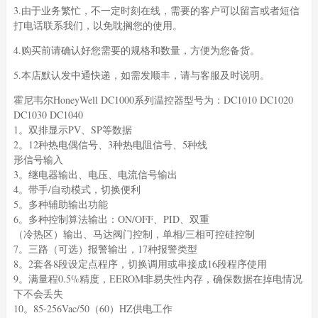
3.由于业务繁忙，不一定时刻在线，需要的客户可以留言或者短信
打电话联系我们，以免耽搁您的使用。
4.购买前请确认好您需要的规格和数量，方便为您备货。
5.本店默认发中通快递，如需发顺丰，请与客服及时说明。
霍尼韦尔HoneyWell DC1000系列温控器型号为：DC1010 DC1020
DC1030 DC1040
1。双排显示PV、SP等数据
2。12种热电偶信号、3种热电阻信号、5种线
形信号输入
3。继电器输出、电压、电流信号输出
4。带手/自动模式，切换便利
5。多种辅助输出功能
6。多种控制算法输出：ON/OFF、PID、双重
（冷热区）输出、马达阀门控制，单相/三相可控硅控制
7。三路（可选）报警输出，17种报警类型
8。2套各8段设定点程序，切换调用或串接成16段程序使用
9。满量程0.5%精度，EEROM非易失性内存，确保数据在掉电情况
下不会丢失
10。85-256Vac/50（60）HZ供电工作