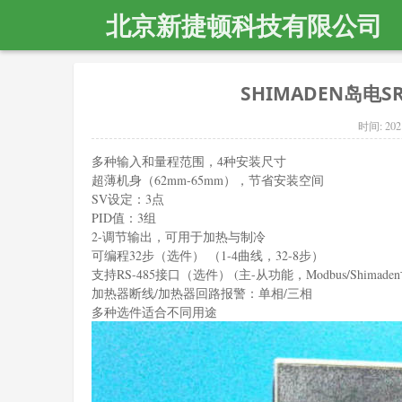
北京新捷顿科技有限公司
SHIMADEN岛电SR
时间:
202
多种输入和量程范围，4种安装尺寸
超薄机身（62mm-65mm），节省安装空间
SV设定：3点
PID值：3组
2-调节输出，可用于加热与制冷
可编程32步（选件） （1-4曲线，32-8步）
支持RS-485接口（选件） (主-从功能，Modbus/Shimad
加热器断线/加热器回路报警：单相/三相
多种选件适合不同用途