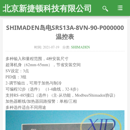
北京新捷顿科技有限公司
SHIMADEN岛电SRS13A-8VN-90-P000000
温控表
时间:
2021-07-19
分类:
SHIMADEN
多种输入和量程范围，4种安装尺寸
超薄机身（62mm-65mm），节省安装空间
SV设定：3点
PID值：3组
2-调节输出，可用于加热与制冷
可编程32步（选件） （1-4曲线，32-8步）
支持RS-485接口（选件） (主-从功能，Modbus/Shimaden协议）
加热器断线/加热器回路报警：单相/三相
多种选件适合不同用途