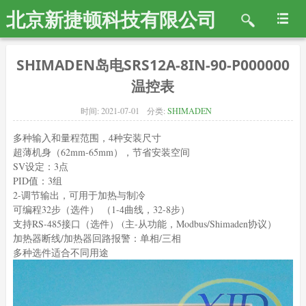
北京新捷顿科技有限公司
SHIMADEN岛电SRS12A-8IN-90-P000000
温控表
时间:
2021-07-01
分类:
SHIMADEN
多种输入和量程范围，4种安装尺寸
超薄机身（62mm-65mm），节省安装空间
SV设定：3点
PID值：3组
2-调节输出，可用于加热与制冷
可编程32步（选件） （1-4曲线，32-8步）
支持RS-485接口（选件） (主-从功能，Modbus/Shimaden协议）
加热器断线/加热器回路报警：单相/三相
多种选件适合不同用途