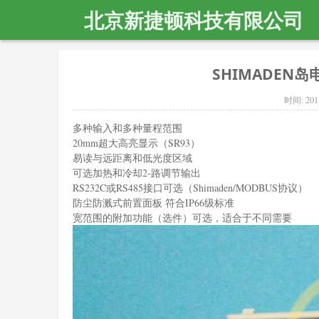
北京新捷顿科技有限公司
SHIMADEN岛电
时间:
201
多种输入和多种量程范围
20mm超大高亮显示（SR93）
易读与远距离和低光度区域
可选加热和冷却2-路调节输出
RS232C或RS485接口可选（Shimaden/MODBUS协议）
防尘防溅式前置面板 符合IP66级标准
宽范围的附加功能（选件）可选，适合于不同需要