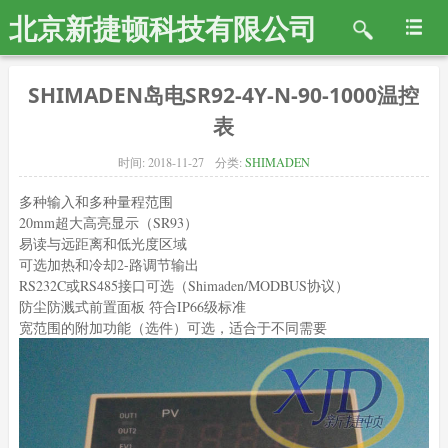
北京新捷顿科技有限公司
SHIMADEN岛电SR92-4Y-N-90-1000温控
表
时间:
2018-11-27
分类:
SHIMADEN
多种输入和多种量程范围
20mm超大高亮显示（SR93）
易读与远距离和低光度区域
可选加热和冷却2-路调节输出
RS232C或RS485接口可选（Shimaden/MODBUS协议）
防尘防溅式前置面板 符合IP66级标准
宽范围的附加功能（选件）可选，适合于不同需要