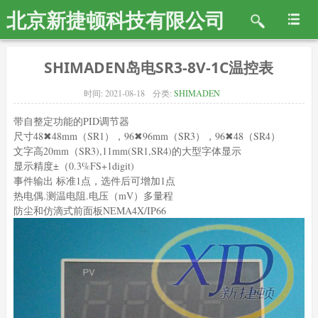
北京新捷顿科技有限公司
SHIMADEN岛电SR3-8V-1C温控表
时间:
2021-08-18
分类:
SHIMADEN
带自整定功能的PID调节器
尺寸48✖48mm（SR1），96✖96mm（SR3），96✖48（SR4）
文字高20mm（SR3),11mm(SR1,SR4)的大型字体显示
显示精度±（0.3%FS+1digit)
事件输出 标准1点，选件后可增加1点
热电偶.测温电阻.电压（mV）多量程
防尘和仿滴式前面板NEMA4X/IP66