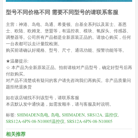
型号不同价格不同 需要不同型号的请联系客服
主营：神港、岛电、岛通、希曼顿、台基全系列以及富士、基恩
士、欧陆、欧姆龙、堡盟等，有温控表、模块、氧探头、传感器、
调整器等。公司所有产品都是全新原装正品的。请放心购买，任何
一台表都可以去计量院检测。
购买前请确认好规格、型号、尺寸、通讯功能、报警功能等等。
★温馨提示:
☆ 本产品为全新原装正品。拍前请核对产品型号，确定好型号后再
付款购买。
对产品不清楚或有疑问的客户请先咨询我们再购买。非产品质量问
题拒绝退换货
如在该店铺找不到该型号，请联系客服
本店默认发中通快递，如需发顺丰，请与客服及时说明。
标签:
SHIMADEN岛电
,
岛电
,
SHIMADEN
,
SRS12A
,
温控仪
,
SRS12A-6PN-08-N10005温控仪
,
SRS12A-6PN-08-N10005
相关推荐