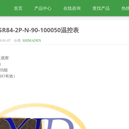
首页
产品中心
在线咨询
查找产品
热线
R84-2P-N-90-100050温控表
9-01-07
分类:
SHIMADEN
处观察
出
定功能
SR83有效）