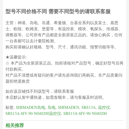
型号不同价格不同 需要不同型号的请联系客服
主营：神港、岛电、岛通、希曼顿、台基全系列以及富士、基恩
士、欧陆、欧姆龙、堡盟等，有温控表、模块、氧探头、传感器、
调整器等。公司所有产品都是全新原装正品的。请放心购买，任何
一台表都可以去计量院检测。
购买前请确认好规格、型号、尺寸、通讯功能、报警功能等等。
★温馨提示:
☆ 本产品为全新原装正品。拍前请核对产品型号，确定好型号后再
付款购买。
对产品不清楚或有疑问的客户请先咨询我们再购买。非产品质量问
题拒绝退换货
如在该店铺找不到该型号，请联系客服
本店默认发中通快递，如需发顺丰，请与客服及时说明。
标签:
SHIMADEN岛电
,
岛电
,
SHIMADEN
,
SRS13A
,
温控仪
,
SRS13A-8IV-90-N040200温控仪
,
SRS13A-8IV-90-N040200
相关推荐