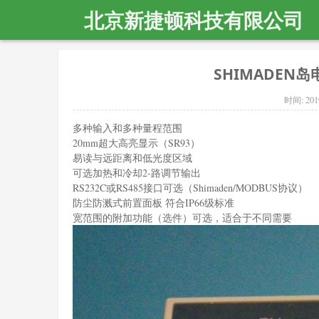
北京新捷顿科技有限公司
SHIMADEN岛电
时间:
201
多种输入和多种量程范围
20mm超大高亮显示（SR93）
易读与远距离和低光度区域
可选加热和冷却2-路调节输出
RS232C或RS485接口可选（Shimaden/MODBUS协议）
防尘防溅式前置面板 符合IP66级标准
宽范围的附加功能（选件）可选，适合于不同需要