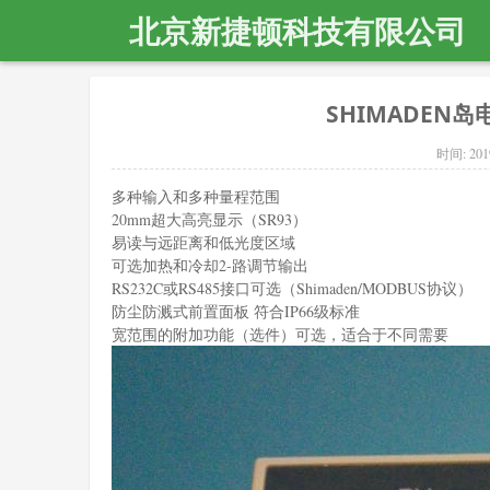
北京新捷顿科技有限公司
SHIMADEN岛电
时间:
201
多种输入和多种量程范围
20mm超大高亮显示（SR93）
易读与远距离和低光度区域
可选加热和冷却2-路调节输出
RS232C或RS485接口可选（Shimaden/MODBUS协议）
防尘防溅式前置面板 符合IP66级标准
宽范围的附加功能（选件）可选，适合于不同需要