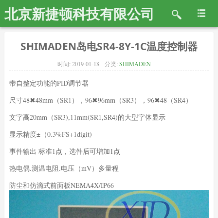
北京新捷顿科技有限公司
SHIMADEN岛电SR4-8Y-1C温度控制器
时间:
2019-01-18
分类:
SHIMADEN
带自整定功能的PID调节器
尺寸48✖48mm（SR1），96✖96mm（SR3），96✖48（SR4）
文字高20mm（SR3),11mm(SR1,SR4)的大型字体显示
显示精度±（0.3%FS+1digit)
事件输出 标准1点，选件后可增加1点
热电偶.测温电阻.电压（mV）多量程
防尘和仿滴式前面板NEMA4X/IP66