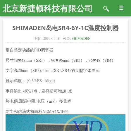
北京新捷顿科技有限公司
SHIMADEN岛电SR4-6Y-1C温度控制器
时间:
2019-01-18
分类:
SHIMADEN
带自整定功能的PID调节器
尺寸48✖48mm（SR1），96✖96mm（SR3），96✖48（SR4）
文字高20mm（SR3),11mm(SR1,SR4)的大型字体显示
显示精度±（0.3%FS+1digit)
事件输出 标准1点，选件后可增加1点
热电偶.测温电阻.电压（mV）多量程
防尘和仿滴式前面板NEMA4X/IP66