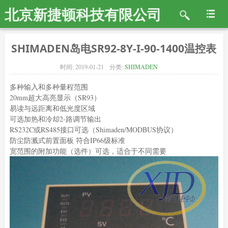
北京新捷顿科技有限公司
SHIMADEN岛电SR92-8Y-I-90-1400温控表
时间:
2019-01-21
分类:
SHIMADEN
多种输入和多种量程范围
20mm超大高亮显示（SR93）
易读与远距离和低光度区域
可选加热和冷却2-路调节输出
RS232C或RS485接口可选（Shimaden/MODBUS协议）
防尘防溅式前置面板 符合IP66级标准
宽范围的附加功能（选件）可选，适合于不同需要