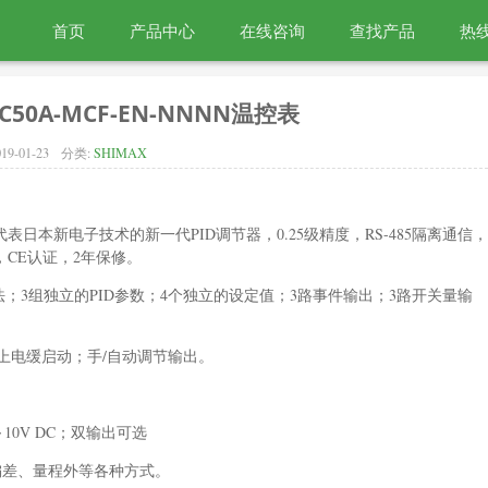
首页
产品中心
在线咨询
查找产品
热线
C50A-MCF-EN-NNNN温控表
19-01-23
分类:
SHIMAX
代表日本新电子技术的新一代PID调节器，0.25级精度，RS-485隔离通信，
，CE认证，2年保修。
D算法；3组独立的PID参数；4个独立的设定值；3路事件输出；3路开关量输
量程；上电缓启动；手/自动调节输出。
10V DC；双输出可选
偏差、量程外等各种方式。